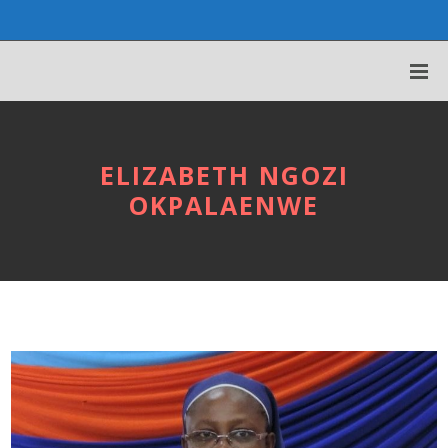
ELIZABETH NGOZI
OKPALAENWE